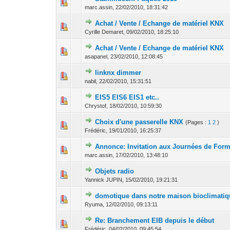
0 Votes - 0 sur 5
1
2
marc.assin,
22/02/2010, 18:31:42
Achat / Vente / Echange de matériel KNX
0 Votes - 0 sur 5
1
2
Cyrille Demaret,
09/02/2010, 18:25:10
Achat / Vente / Echange de matériel KNX
0 Votes - 0 sur 5
1
2
asapanel,
23/02/2010, 12:08:45
linknx dimmer
0 Votes - 0 sur 5
1
2
nabil,
22/02/2010, 15:31:51
EIS5 EIS6 EIS1 etc..
0 Votes - 0 sur 5
1
2
Chrystof,
18/02/2010, 10:59:30
Choix d'une passerelle KNX
(Pages :
1
2
)
0 Votes - 0 sur 5
1
2
Frédéric,
19/01/2010, 16:25:37
Annonce: Invitation aux Journées de For
0 Votes - 0 sur 5
1
2
marc.assin,
17/02/2010, 13:48:10
Objets radio
0 Votes - 0 sur 5
1
2
Yannick JUPIN,
15/02/2010, 19:21:31
domotique dans notre maison bioclimati
0 Votes - 0 sur 5
1
2
Ryuma,
12/02/2010, 09:13:11
Re: Branchement EIB depuis le début
0 Votes - 0 sur 5
1
2
Frédéric,
04/02/2010, 09:45:54