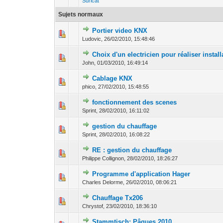
Suricat
Sujets normaux
Portier video KNX
0 Votes - 0 sur 5
1
2
Ludovic,
26/02/2010, 15:48:46
Choix d'un electricien pour réaliser install
0 Votes - 0 sur 5
1
2
John,
01/03/2010, 16:49:14
Cablage KNX
0 Votes - 0 sur 5
1
2
phico,
27/02/2010, 15:48:55
fonctionnement des scenes
0 Votes - 0 sur 5
1
2
Sprint,
28/02/2010, 16:11:02
gestion du chauffage
0 Votes - 0 sur 5
1
2
Sprint,
28/02/2010, 16:08:22
RE : gestion du chauffage
0 Votes - 0 sur 5
1
2
Philippe Collignon,
28/02/2010, 18:26:27
Programme d'application Hager
0 Votes - 0 sur 5
1
2
Charles Delorme,
26/02/2010, 08:06:21
Chauffage Tx206
0 Votes - 0 sur 5
1
2
Chrystof,
23/02/2010, 18:36:10
Stammtisch: Pâques 2010