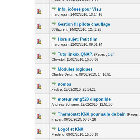
Info: icônes pour Visu
0 Votes - 0 sur 5
1
2
marc.assin,
14/02/2010, 10:14:16
Gestion fil pilote chauffage
0 Votes - 0 sur 5
1
2
889laurent,
14/02/2010, 12:42:25
Hors sujet: Petit film
0 Votes - 0 sur 5
1
2
marc.assin,
12/02/2010, 09:01:14
Tuto linknx QNAP.
(Pages :
1
2
)
0 Votes - 0 sur 5
1
2
Chrystof,
11/02/2010, 10:38:56
Modules logiques
0 Votes - 0 sur 5
1
2
Charles Delorme,
09/02/2010, 14:16:51
nomos
0 Votes - 0 sur 5
1
2
xaultra,
12/02/2010, 23:14:21
moteur wmg520 disponible
0 Votes - 0 sur 5
1
2
Andreas Schumm,
12/02/2010, 12:51:53
Thermostat KNX pour salle de bain
(Pages 
0 Votes - 0 sur 5
1
2
kraven,
06/02/2010, 08:57:28
Logo! et KNX
0 Votes - 0 sur 5
1
2
Frédéric,
09/02/2010, 15:56:18