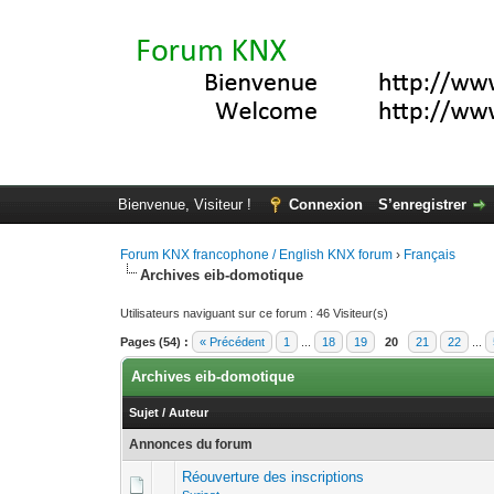
Bienvenue, Visiteur !
Connexion
S’enregistrer
Forum KNX francophone / English KNX forum
›
Français
Archives eib-domotique
Utilisateurs naviguant sur ce forum : 46 Visiteur(s)
Pages (54) :
« Précédent
1
...
18
19
20
21
22
...
Archives eib-domotique
Sujet
/
Auteur
Annonces du forum
Réouverture des inscriptions