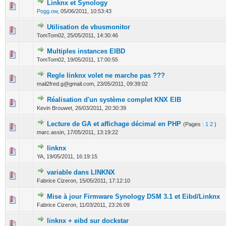
Linknx et Synology
0 Votes - 0 sur 5 en moyenne
1
2
3
4
5
Pogg.ow
,
05/06/2011, 10:53:43
Utilisation de vbusmonitor
0 Votes - 0 sur 5 en moyenne
1
2
3
4
5
TomTom02,
25/05/2011, 14:30:46
Multiples instances EIBD
0 Votes - 0 sur 5 en moyenne
1
2
3
4
5
TomTom02,
19/05/2011, 17:00:55
Regle linknx volet ne marche pas ???
0 Votes - 0 sur 5 en moyenne
1
2
3
4
5
mail2fred.g@gmail.com,
23/05/2011, 09:39:02
Réalisation d'un système complet KNX EIB
0 Votes - 0 sur 5 en moyenne
1
2
3
4
5
Kevin Brouwet,
26/03/2011, 20:30:39
Lecture de GA et affichage décimal en PHP
(Pages :
1
2
)
0 Votes - 0 sur 5 en moyenne
1
2
3
4
5
marc.assin,
17/05/2011, 13:19:22
linknx
0 Votes - 0 sur 5 en moyenne
1
2
3
4
5
YA,
19/05/2011, 16:19:15
variable dans LINKNX
0 Votes - 0 sur 5 en moyenne
1
2
3
4
5
Fabrice Cizeron,
15/05/2011, 17:12:10
Mise à jour Firmware Synology DSM 3.1 et Eibd/Linknx
0 Votes - 0 sur 5 en moyenne
1
2
3
4
5
Fabrice Cizeron,
11/03/2011, 23:26:09
linknx + eibd sur dockstar
0 Votes - 0 sur 5 en moyenne
1
2
3
4
5