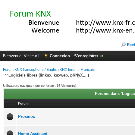
Rec
Bienvenue, Visiteur !
Connexion
S’enregistrer
Forum KNX francophone / English KNX forum
›
Français
Logiciels libres (linknx, knxweb, pKNyX,...)
Utilisateurs naviguant sur ce forum : 16 Visiteur(s)
Forums dans ’Logiciel
Forum
Proxmox
Home Assistant