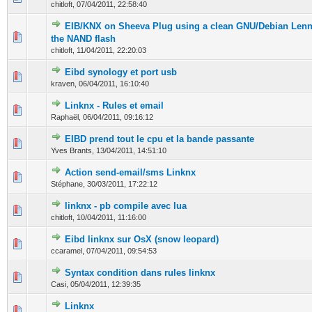
chitloft,
07/04/2011, 22:58:40
EIB/KNX on Sheeva Plug using a clean GNU/Debian Len
0 Votes - 0 sur 5 en moyenne
1
2
3
4
5
the NAND flash
chitloft,
11/04/2011, 22:20:03
Eibd synology et port usb
0 Votes - 0 sur 5 en moyenne
1
2
3
4
5
kraven,
06/04/2011, 16:10:40
Linknx - Rules et email
0 Votes - 0 sur 5 en moyenne
1
2
3
4
5
Raphaël,
06/04/2011, 09:16:12
EIBD prend tout le cpu et la bande passante
0 Votes - 0 sur 5 en moyenne
1
2
3
4
5
Yves Brants,
13/04/2011, 14:51:10
Action send-email/sms Linknx
0 Votes - 0 sur 5 en moyenne
1
2
3
4
5
Stéphane,
30/03/2011, 17:22:12
linknx - pb compile avec lua
0 Votes - 0 sur 5 en moyenne
1
2
3
4
5
chitloft,
10/04/2011, 11:16:00
Eibd linknx sur OsX (snow leopard)
0 Votes - 0 sur 5 en moyenne
1
2
3
4
5
ccaramel,
07/04/2011, 09:54:53
Syntax condition dans rules linknx
0 Votes - 0 sur 5 en moyenne
1
2
3
4
5
Casi,
05/04/2011, 12:39:35
Linknx
0 Votes - 0 sur 5 en moyenne
1
2
3
4
5