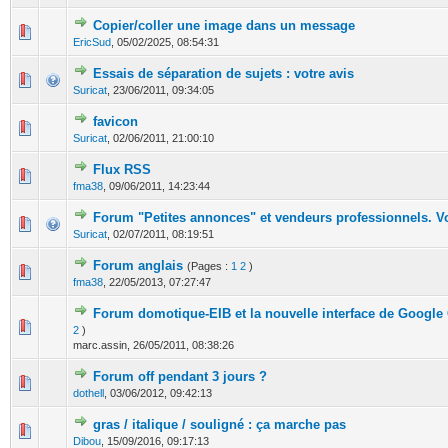
Copier/coller une image dans un message
0 Votes - 0 sur 5 en moyenne
1
2
3
4
5
EricSud
,
05/02/2025, 08:54:31
Essais de séparation de sujets : votre avis
0 Votes - 0 sur 5 en moyenne
1
2
3
4
5
Suricat
,
23/06/2011, 09:34:05
favicon
0 Votes - 0 sur 5 en moyenne
1
2
3
4
5
Suricat
,
02/06/2011, 21:00:10
Flux RSS
0 Votes - 0 sur 5 en moyenne
1
2
3
4
5
fma38
,
09/06/2011, 14:23:44
Forum "Petites annonces" et vendeurs professionnels. Vo
0 Votes - 0 sur 5 en moyenne
1
2
3
4
5
Suricat
,
02/07/2011, 08:19:51
Forum anglais
(Pages :
1
2
)
0 Votes - 0 sur 5 en moyenne
1
2
3
4
5
fma38
,
22/05/2013, 07:27:47
Forum domotique-EIB et la nouvelle interface de Google
0 Votes - 0 sur 5 en moyenne
1
2
3
4
5
2
)
marc.assin,
26/05/2011, 08:38:26
Forum off pendant 3 jours ?
0 Votes - 0 sur 5 en moyenne
1
2
3
4
5
dothell
,
03/06/2012, 09:42:13
gras / italique / souligné : ça marche pas
0 Votes - 0 sur 5 en moyenne
1
2
3
4
5
Dibou
,
15/09/2016, 09:17:13