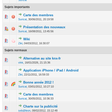
Suricat
Sujets importants
Carte des membres
0 Votes - 0 sur 5 en moyenne
1
2
3
4
5
Suricat
,
30/06/2011, 20:19:58
Présentation des nouveaux
0 Votes - 0 sur 5 en moyenne
1
2
3
4
5
Suricat
,
16/08/2011, 13:45:56
Wiki
0 Votes - 0 sur 5 en moyenne
1
2
3
4
5
Ziki
,
04/03/2012, 16:30:07
Sujets normaux
Alternative au site knx-fr
0 Votes - 0 sur 5 en moyenne
1
2
3
4
5
vlnk
,
16/01/2026, 21:15:36
Application iPhone / iPad / Android
0 Votes - 0 sur 5 en moyenne
1
2
3
4
5
Ziki
,
22/11/2011, 16:59:33
Bonne année 2012 !
0 Votes - 0 sur 5 en moyenne
1
2
3
4
5
Suricat
,
03/01/2012, 10:27:10
Carte des membres
0 Votes - 0 sur 5 en moyenne
1
2
3
4
5
Suricat
,
30/05/2011, 10:36:33
Charte sur la publicité
0 Votes - 0 sur 5 en moyenne
1
2
3
4
5
seb@leon
,
08/02/2012, 15:12:48