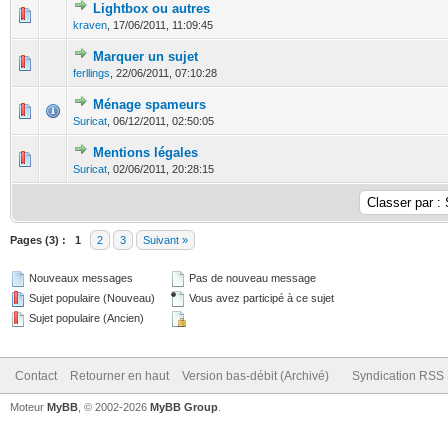
Lightbox ou autres
0 Votes - 0 sur 5 en moyenne
1
2
3
4
5
kraven
,
17/06/2011, 11:09:45
Marquer un sujet
0 Votes - 0 sur 5 en moyenne
1
2
3
4
5
ferllings
,
22/06/2011, 07:10:28
Ménage spameurs
0 Votes - 0 sur 5 en moyenne
1
2
3
4
5
Suricat
,
06/12/2011, 02:50:05
Mentions légales
0 Votes - 0 sur 5 en moyenne
1
2
3
4
5
Suricat
,
02/06/2011, 20:28:15
Pages (3) :
1
2
3
Suivant »
Nouveaux messages
Pas de nouveau message
Sujet populaire (Nouveau)
Vous avez participé à ce sujet
Sujet populaire (Ancien)
Contact
Retourner en haut
Version bas-débit (Archivé)
Syndication RSS
Moteur
MyBB
, © 2002-2026
MyBB Group
.