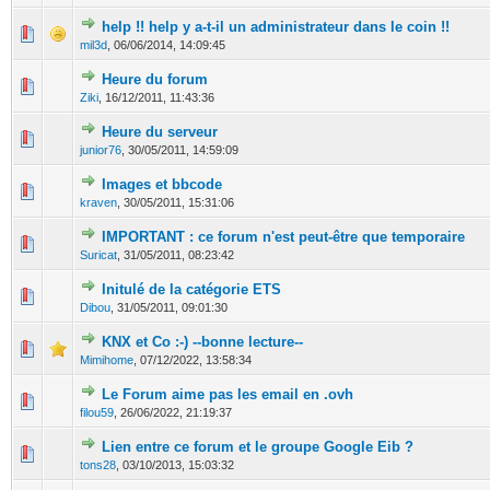
help !! help y a-t-il un administrateur dans le coin !!
0 Votes - 0 sur 5 en moyenne
1
2
3
4
5
mil3d
,
06/06/2014, 14:09:45
Heure du forum
0 Votes - 0 sur 5 en moyenne
1
2
3
4
5
Ziki
,
16/12/2011, 11:43:36
Heure du serveur
0 Votes - 0 sur 5 en moyenne
1
2
3
4
5
junior76
,
30/05/2011, 14:59:09
Images et bbcode
0 Votes - 0 sur 5 en moyenne
1
2
3
4
5
kraven
,
30/05/2011, 15:31:06
IMPORTANT : ce forum n'est peut-être que temporaire
0 Votes - 0 sur 5 en moyenne
1
2
3
4
5
Suricat
,
31/05/2011, 08:23:42
Initulé de la catégorie ETS
0 Votes - 0 sur 5 en moyenne
1
2
3
4
5
Dibou
,
31/05/2011, 09:01:30
KNX et Co :-) --bonne lecture--
0 Votes - 0 sur 5 en moyenne
1
2
3
4
5
Mimihome
,
07/12/2022, 13:58:34
Le Forum aime pas les email en .ovh
0 Votes - 0 sur 5 en moyenne
1
2
3
4
5
filou59
,
26/06/2022, 21:19:37
Lien entre ce forum et le groupe Google Eib ?
0 Votes - 0 sur 5 en moyenne
1
2
3
4
5
tons28
,
03/10/2013, 15:03:32