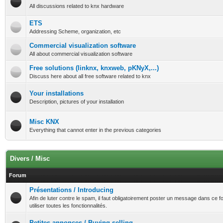
All discussions related to knx hardware
ETS
Addressing Scheme, organization, etc
Commercial visualization software
All about commercial visualization software
Free solutions (linknx, knxweb, pKNyX,...)
Discuss here about all free software related to knx
Your installations
Description, pictures of your installation
Misc KNX
Everything that cannot enter in the previous categories
Divers / Misc
Forum
Présentations / Introducing
Afin de luter contre le spam, il faut obligatoirement poster un message dans ce 
utiliser toutes les fonctionnalités.
Petites annonces / Buying-selling