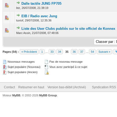
Dalle tactile JUNG FP705
0 Votes - 0 sur 5 en moyenne
1
2
3
4
5
btz,
26/07/2008, 21:38:19
EIB / Radio avec Jung
0 Votes - 0 sur 5 en moyenne
1
2
3
4
5
tuxtof,
29/07/2008, 12:35:36
Liste des User Clubs publiés sur le site officiel de Konnex
0 Votes - 0 sur 5 en moyenne
1
2
3
4
5
Marc Assin,
21/07/2008, 07:48:06
Pages (54) :
« Précédent
1
...
33
34
35
36
37
...
54
Suivant »
Nouveaux messages
Pas de nouveau message
Sujet populaire (Nouveau)
Vous avez participé à ce sujet
Sujet populaire (Ancien)
Contact
Retourner en haut
Version bas-débit (Archivé)
Syndication RSS
Moteur
MyBB
, © 2002-2026
MyBB Group
.