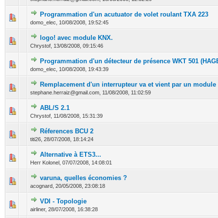
Programmation d'un acutuator de volet roulant TXA 223
0 Votes - 0 sur 5 en moyenne
1
2
3
4
5
domo_elec,
10/08/2008, 19:52:45
logo! avec module KNX.
0 Votes - 0 sur 5 en moyenne
1
2
3
4
5
Chrystof,
13/08/2008, 09:15:46
Programmation d'un détecteur de présence WKT 501 (HAG
0 Votes - 0 sur 5 en moyenne
1
2
3
4
5
domo_elec,
10/08/2008, 19:43:39
Remplacement d'un interrupteur va et vient par un module
0 Votes - 0 sur 5 en moyenne
1
2
3
4
5
stephane.herraiz@gmail.com,
11/08/2008, 11:02:59
ABL/S 2.1
0 Votes - 0 sur 5 en moyenne
1
2
3
4
5
Chrystof,
11/08/2008, 15:31:39
Réferences BCU 2
0 Votes - 0 sur 5 en moyenne
1
2
3
4
5
titi26,
28/07/2008, 18:14:24
Alternative à ETS3...
0 Votes - 0 sur 5 en moyenne
1
2
3
4
5
Herr Kolonel,
07/07/2008, 14:08:01
varuna, quelles économies ?
0 Votes - 0 sur 5 en moyenne
1
2
3
4
5
acognard,
20/05/2008, 23:08:18
VDI - Topologie
0 Votes - 0 sur 5 en moyenne
1
2
3
4
5
airliner,
28/07/2008, 16:38:28