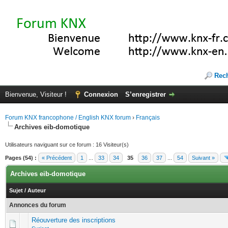
Rec
Bienvenue, Visiteur !
Connexion
S’enregistrer
Forum KNX francophone / English KNX forum
›
Français
Archives eib-domotique
Utilisateurs naviguant sur ce forum : 16 Visiteur(s)
Pages (54) :
« Précédent
1
...
33
34
35
36
37
...
54
Suivant »
Archives eib-domotique
Sujet
/
Auteur
Annonces du forum
Réouverture des inscriptions