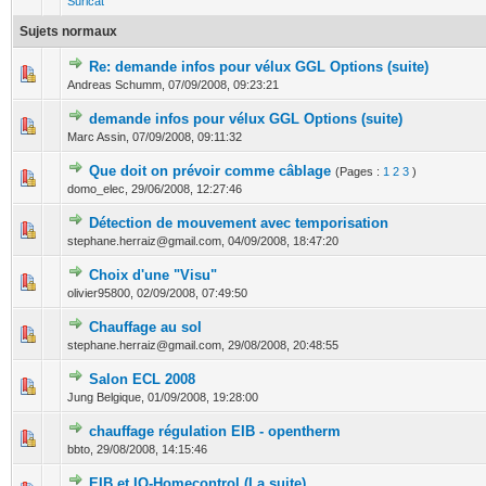
Suricat
Sujets normaux
Re: demande infos pour vélux GGL Options (suite)
0 Votes - 0 sur 5 en moyenne
1
2
3
4
5
Andreas Schumm,
07/09/2008, 09:23:21
demande infos pour vélux GGL Options (suite)
0 Votes - 0 sur 5 en moyenne
1
2
3
4
5
Marc Assin,
07/09/2008, 09:11:32
Que doit on prévoir comme câblage
(Pages :
1
2
3
)
0 Votes - 0 sur 5 en moyenne
1
2
3
4
5
domo_elec,
29/06/2008, 12:27:46
Détection de mouvement avec temporisation
0 Votes - 0 sur 5 en moyenne
1
2
3
4
5
stephane.herraiz@gmail.com,
04/09/2008, 18:47:20
Choix d'une "Visu"
0 Votes - 0 sur 5 en moyenne
1
2
3
4
5
olivier95800,
02/09/2008, 07:49:50
Chauffage au sol
0 Votes - 0 sur 5 en moyenne
1
2
3
4
5
stephane.herraiz@gmail.com,
29/08/2008, 20:48:55
Salon ECL 2008
0 Votes - 0 sur 5 en moyenne
1
2
3
4
5
Jung Belgique,
01/09/2008, 19:28:00
chauffage régulation EIB - opentherm
0 Votes - 0 sur 5 en moyenne
1
2
3
4
5
bbto,
29/08/2008, 14:15:46
EIB et IO-Homecontrol (La suite)